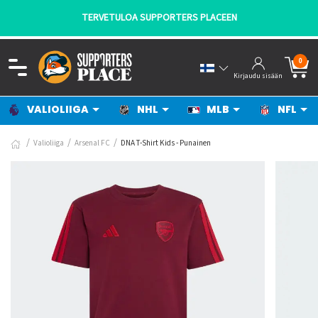
TERVETULOA SUPPORTERS PLACEEN
0
Kirjaudu sisään
VALIOLIIGA
NHL
MLB
NFL
Valioliiga
Arsenal FC
DNA T-Shirt Kids - Punainen