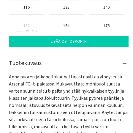
116
128
140
152
164
176
Loppuunmyyty
LISÄÄ OSTOSKORIIN
Tuotekuvaus
Anna nuoren jalkapallokannattajasi näyttää ylpeytensä 
Arsenal FC -t-paidassa. Mukavuutta ja monipuolisuutta 
varten suunniteltu t-paita yhdistää nykyaikaisen tyylin ja 
klassisen jalkapallokulttuurin. Tyylikäs pyöreä pääntie ja 
normaali istuvuus tekevät siitä helpon valinnan kouluun, 
leikkeihin tai kannustamiseen ottelupäivänä. Käytettiinpa 
sitä arkivaatteena tai urheilussa, tämä t-paita on luotu 
liikkumista, mukavuutta ja kestävää tyyliä varten. 