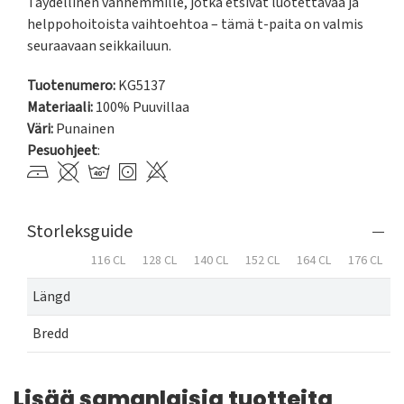
Täydellinen vanhemmille, jotka etsivät luotettavaa ja 
helppohoitoista vaihtoehtoa – tämä t-paita on valmis 
seuraavaan seikkailuun.
Tuotenumero:
KG5137
Materiaali:
100% Puuvillaa
Väri:
Punainen
Pesuohjeet
:
Storleksguide
116 CL
128 CL
140 CL
152 CL
164 CL
176 CL
Längd
Bredd
Lisää samanlaisia tuotteita