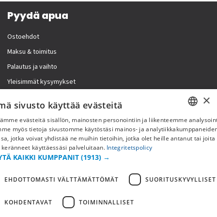
Pyydä apua
Ostoehdot
Maksu & toimitus
Palautus ja vaihto
Yleisimmät kysymykset
×
Lisää meistä
mä sivusto käyttää evästeitä
ämme evästeitä sisällön, mainosten personointiin ja liikenteemme analysoint
Yritystiedot
SWEDISH
mme myös tietoja sivustomme käytöstäsi mainos- ja analytiikkakumppaneid
sa, jotka voivat yhdistää ne muihin tietoihin, jotka olet heille antanut tai joita
FI
 keränneet käyttäessäsi palveluitaan.
Integritetspolicy
YTÄ KAIKKI KUMPPANIT
(1913) →
NO
EHDOTTOMASTI VÄLTTÄMÄTTÖMÄT
SUORITUSKYVYLLISET
KOHDENTAVAT
TOIMINNALLISET