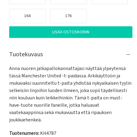
164
176
LISÄÄ OSTOSKORIIN
Tuotekuvaus
Anna nuoren jalkapallokannattajasi näyttää ylpeytensä 
tässä Manchester United -t-paidassa. Arkikäyttöön ja 
mukavaksi suunniteltu t-paita yhdistää nykyaikaisen tyylin 
selkeisiin linjoihin luoden ilmeen, joka sopii täydellisesti 
niin kouluun kuin leikkeihinkin. Tämä t-paita on must-
have-tuote nuorille faneille, jotka haluavat 
vaatekaappiinsa sekä mukavuutta että ripauksen 
joukkuehenkeä.
Tuotenumero:
KH4787