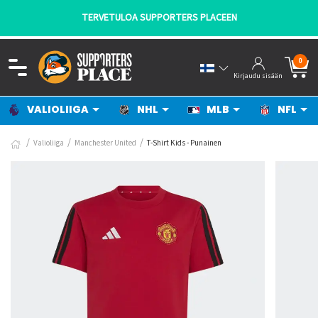
TERVETULOA SUPPORTERS PLACEEN
0
Kirjaudu sisään
VALIOLIIGA
NHL
MLB
NFL
Valioliiga
Manchester United
T-Shirt Kids - Punainen