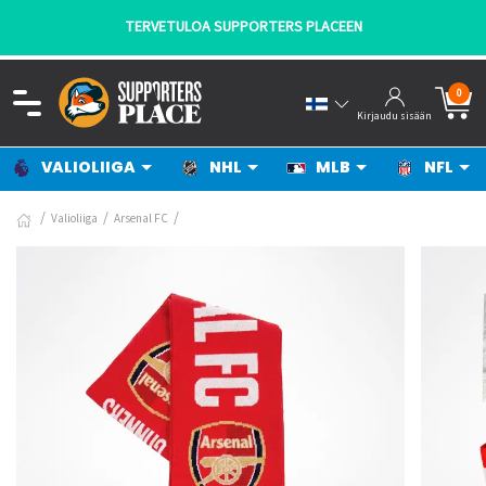
TERVETULOA SUPPORTERS PLACEEN
0
Kirjaudu sisään
VALIOLIIGA
NHL
MLB
NFL
Valioliiga
Arsenal FC