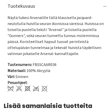
Tuotekuvaus
Näytä tukesi Arsenalille tällä klassisella jacquard-
neulotulla huivilla seuran ikonisissa väreissä. Huivissa on 
toisella puolella teksti "Arsenal" ja toisella puolella 
"Gunners", sekä seuran tunnettu tunnus molemmissa 
päissä. Koristeelliset hapsut tuovat perinteistä 
ottelupäivän tunnelmaa ja tekevät huivista täydellisen 
valinnan jokaiselle Arsenal-kannattajalle.
Tuotenumero:
FBSSCAAR036
Materiaali:
100% Akryyliä
Väri:
Sininen
Pesuohjeet
:
Lisää samanlaisia tuotteita