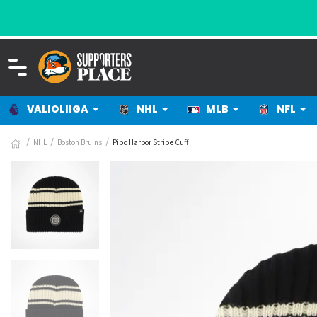
VALIOLIIGA
NHL
MLB
NFL
NHL
Boston Bruins
Pipo Harbor Stripe Cuff