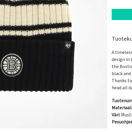
Tuotek
A timeless
design in 
the Boston
black and
Thanks to 
head all d
Tuotenum
Materiaali
Väri:
Must
Pesuohje