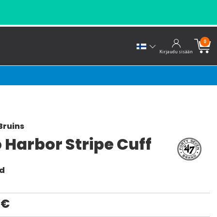
0
Kirjaudu sisään
Bruins
 Harbor Stripe Cuff
nd
0€