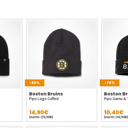
-50%
-70%
Boston Bruins
Boston Br
Pipo Logo Cuffed
Pipo Game & T
14,90€
10,40€
(norm. 29,90€)
(norm. 34,90€