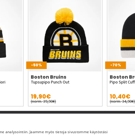
-50%
-70%
Boston Bruins
Boston Br
ori
Tupsupipo Punch Out
Pipo Split Cuff
19,90€
10,40€
(norm. 39,90€)
(norm. 34,90€
Lisää meistä
mme analysointiin. Jaamme myös tietoja sivustomme käytöstäsi
Yritystiedot