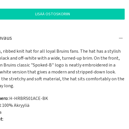
LISÄÄ OSTOSKORIIN
uvaus
, ribbed knit hat for all loyal Bruins fans. The hat has a stylish 
black and off-white with a wide, turned-up brim. On the front, 
 Bruins classic "Spoked-B" logo is neatly embroidered in a 
 white version that gives a modern and stripped-down look. 
the stretchy and soft material, the hat sits comfortably on the 
ay long.
ero:
H-HRBRS01ACE-BK
:
100% Akryyliä
a
et
: