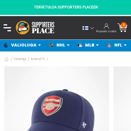
TERVETULOA SUPPORTERS PLACEEN
0
Kirjaudu sisään
VALIOLIIGA
NHL
MLB
NFL
Valioliiga
Arsenal FC