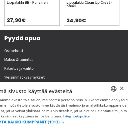
Lippalakki BB - Punainen
Lippalakki Clean Up Crest -
Khaki
27,90€
34,90€
Pyydä apua
Ostoehdot
Maksu & toimitus
Palautus ja vaihto
Yleisimmät kysymykset
×
Lisää meistä
mä sivusto käyttää evästeitä
ämme evästeitä sisällön, mainosten personointiin ja liikenteemme analysoint
Yritystiedot
SWEDISH
mme myös tietoja sivustomme käytöstäsi mainos- ja analytiikkakumppaneid
sa, jotka voivat yhdistää ne muihin tietoihin, jotka olet heille antanut tai joita
FI
 keränneet käyttäessäsi palveluitaan.
Integritetspolicy
YTÄ KAIKKI KUMPPANIT
(1913) →
NO