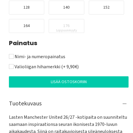
128
140
152
164
176
Loppuunmyyty
Painatus
Nimi- ja numeropainatus
Valioliigan hihamerkki (+ 9,90€)
LISÄÄ OSTOSKORIIN
Tuotekuvaus
Lasten Manchester United 26/27 -kotipaita on suunniteltu 
saamaan inspiraationsa seuran ikonisesta 1970-luvun 
aikakaudesta. Siinä on raitakuvioisesta sileäneuloksesta 