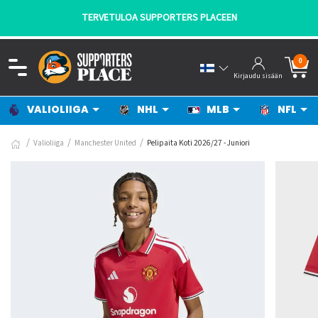
TERVETULOA SUPPORTERS PLACEEN
0
Kirjaudu sisään
VALIOLIIGA
NHL
MLB
NFL
Valioliiga
Manchester United
Pelipaita Koti 2026/27 - Juniori