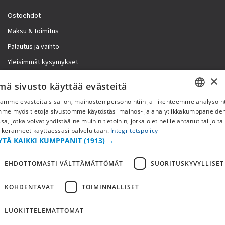
Ostoehdot
Maksu & toimitus
Palautus ja vaihto
Yleisimmät kysymykset
×
Lisää meistä
mä sivusto käyttää evästeitä
ämme evästeitä sisällön, mainosten personointiin ja liikenteemme analysoint
Yritystiedot
SWEDISH
mme myös tietoja sivustomme käytöstäsi mainos- ja analytiikkakumppaneid
sa, jotka voivat yhdistää ne muihin tietoihin, jotka olet heille antanut tai joita
FI
 keränneet käyttäessäsi palveluitaan.
Integritetspolicy
YTÄ KAIKKI KUMPPANIT
(1913) →
NO
EHDOTTOMASTI VÄLTTÄMÄTTÖMÄT
SUORITUSKYVYLLISET
KOHDENTAVAT
TOIMINNALLISET
LUOKITTELEMATTOMAT