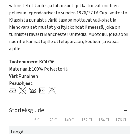
valmistetut kaulus ja hihansuut, jotka tuovat mieleen 
peliasun legendaarisesta vuoden 1976/77 FA Cup -voitosta. 
Klassista punaista väriä tasapainottavat valkoiset ja 
hienovaraiset mustat yksityiskohdat ilmeessä, joka on 
tunnistettavasti Manchester Unitedia. Muotoilu, joka sopii 
nuorille kannattajille ottelupäivään, kouluun ja vapaa-
ajalle.
Tuotenumero:
KC4796
Materiaali:
100% Polyesteriä
Väri:
Punainen
Pesuohjeet
:
Storleksguide
116 CL
128 CL
140 CL
152 CL
164 CL
176 CL
Längd