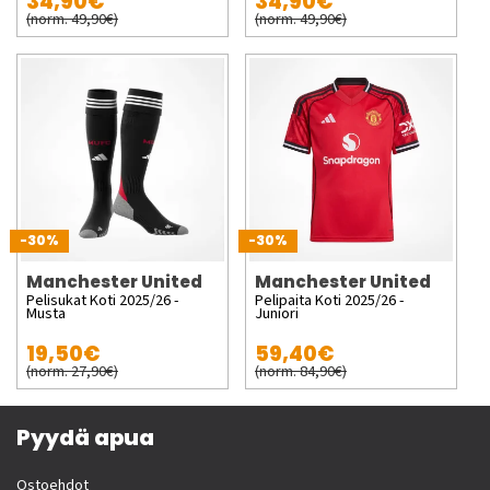
34,90€
34,90€
(norm. 49,90€)
(norm. 49,90€)
-30%
-30%
Manchester United
Manchester United
Pelisukat Koti 2025/26 -
Pelipaita Koti 2025/26 -
Musta
Juniori
19,50€
59,40€
(norm. 27,90€)
(norm. 84,90€)
Pyydä apua
Ostoehdot