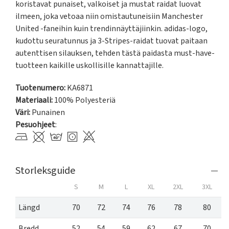
koristavat punaiset, valkoiset ja mustat raidat luovat 
ilmeen, joka vetoaa niin omistautuneisiin Manchester 
United -faneihin kuin trendinnäyttäjiinkin. adidas-logo, 
kudottu seuratunnus ja 3-Stripes-raidat tuovat paitaan 
autenttisen silauksen, tehden tästä paidasta must-have-
tuotteen kaikille uskollisille kannattajille.
Tuotenumero:
KA6871
Materiaali:
100% Polyesteriä
Väri:
Punainen
Pesuohjeet
:
Storleksguide
S
M
L
XL
2XL
3XL
Längd
70
72
74
76
78
80
Bredd
52
54
59
62
67
70