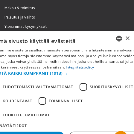
Maksu & toimitus
Palautus ja vaihto
Yleisimmät kysymykset
×
Lisää meistä
mä sivusto käyttää evästeitä
ämme evästeitä sisällön, mainosten personointiin ja liikenteemme analysoint
Yritystiedot
SWEDISH
mme myös tietoja sivustomme käytöstäsi mainos- ja analytiikkakumppaneid
sa, jotka voivat yhdistää ne muihin tietoihin, jotka olet heille antanut tai joita
FI
 keränneet käyttäessäsi palveluitaan.
Integritetspolicy
YTÄ KAIKKI KUMPPANIT
(1913) →
NO
EHDOTTOMASTI VÄLTTÄMÄTTÖMÄT
SUORITUSKYVYLLISET
KOHDENTAVAT
TOIMINNALLISET
LUOKITTELEMATTOMAT
NÄYTÄ TIEDOT
Copyright © 2019 This site is Licensed to 377 Sport AB
Tietosuojakäytäntö
Evästeet