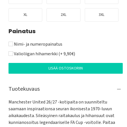
XL
2XL
3XL
Painatus
Nimi- ja numeropainatus
Valioliigan hihamerkki (+ 9,90€)
LISÄÄ OSTOSKORIIN
Tuotekuvaus
Manchester United 26/27 -kotipaita on suunniteltu 
saamaan inspiraationsa seuran ikonisesta 1970-luvun 
aikakaudesta. Sileäsyinen raitakaulus ja hihansuut ovat 
kunnianosoitus legendaariselle FA Cup -voitolle. Paitaa 