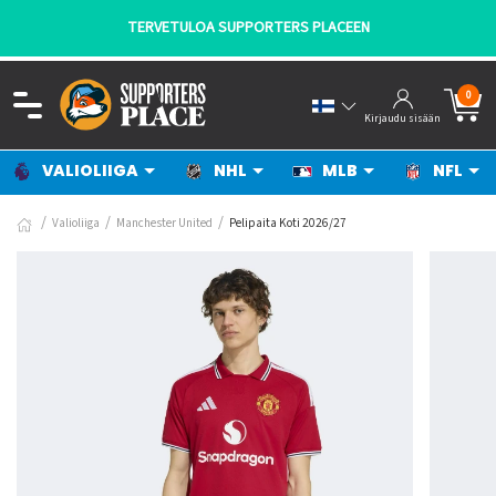
TERS PLACEEN
- KANNATTAJILTA KA
0
Kirjaudu sisään
VALIOLIIGA
NHL
MLB
NFL
Valioliiga
Manchester United
Pelipaita Koti 2026/27