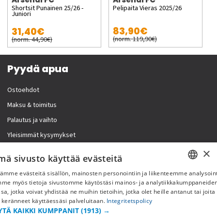
Shortsit Punainen 25/26 -
Pelipaita Vieras 2025/26
Juniori
83,90€
31,40€
(norm. 119,90€)
(norm. 44,90€)
Pyydä apua
Ostoehdot
Maksu & toimitus
Palautus ja vaihto
Yleisimmät kysymykset
×
Lisää meistä
mä sivusto käyttää evästeitä
ämme evästeitä sisällön, mainosten personointiin ja liikenteemme analysoint
Yritystiedot
SWEDISH
mme myös tietoja sivustomme käytöstäsi mainos- ja analytiikkakumppaneid
sa, jotka voivat yhdistää ne muihin tietoihin, jotka olet heille antanut tai joita
FI
 keränneet käyttäessäsi palveluitaan.
Integritetspolicy
YTÄ KAIKKI KUMPPANIT
(1913) →
NO