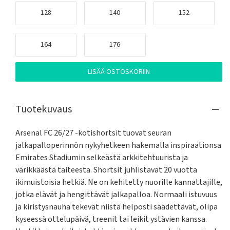
128
140
152
164
176
LISÄÄ OSTOSKORIIN
Tuotekuvaus
Arsenal FC 26/27 -kotishortsit tuovat seuran 
jalkapalloperinnön nykyhetkeen hakemalla inspiraationsa 
Emirates Stadiumin selkeästä arkkitehtuurista ja 
värikkäästä taiteesta. Shortsit juhlistavat 20 vuotta 
ikimuistoisia hetkiä. Ne on kehitetty nuorille kannattajille, 
jotka elävät ja hengittävät jalkapalloa. Normaali istuvuus 
ja kiristysnauha tekevät niistä helposti säädettävät, olipa 
kyseessä ottelupäivä, treenit tai leikit ystävien kanssa. 