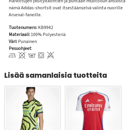
Harkittujen yksityiskohtien ja puhtaan muotoilun ansiosta 
nämä Adidas-shortsit ovat itsestäänselvä valinta nuorille 
Arsenal-faneille.
Tuotenumero:
KB9942
Materiaali:
100% Polyesteriä
Väri:
Punainen
Pesuohjeet
:
Lisää samanlaisia tuotteita