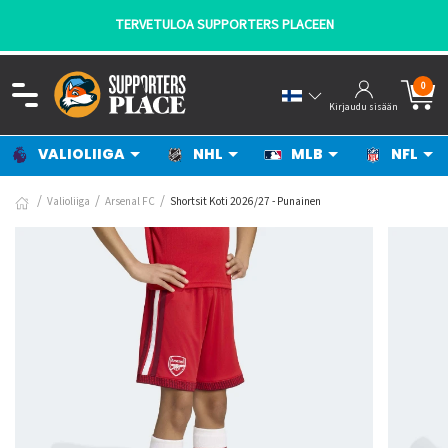
TERVETULOA SUPPORTERS PLACEEN
0
Kirjaudu sisään
VALIOLIIGA
NHL
MLB
NFL
Valioliiga
Arsenal FC
Shortsit Koti 2026/27 - Punainen