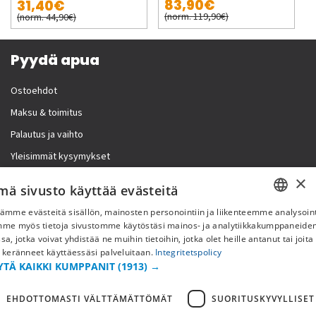
83,90€
31,40€
(norm. 119,90€)
(norm. 44,90€)
Pyydä apua
Ostoehdot
Maksu & toimitus
Palautus ja vaihto
Yleisimmät kysymykset
×
Lisää meistä
mä sivusto käyttää evästeitä
ämme evästeitä sisällön, mainosten personointiin ja liikenteemme analysoint
Yritystiedot
SWEDISH
mme myös tietoja sivustomme käytöstäsi mainos- ja analytiikkakumppaneid
sa, jotka voivat yhdistää ne muihin tietoihin, jotka olet heille antanut tai joita
FI
 keränneet käyttäessäsi palveluitaan.
Integritetspolicy
YTÄ KAIKKI KUMPPANIT
(1913) →
NO
EHDOTTOMASTI VÄLTTÄMÄTTÖMÄT
SUORITUSKYVYLLISET