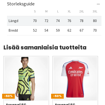
Storleksguide
S
M
L
XL
2XL
3XL
Längd
70
72
74
76
78
80
Bredd
52
54
59
62
67
70
Lisää samanlaisia tuotteita
-50%
-50%
Arsenal FC
Arsenal FC