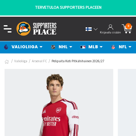
TERVETULOA SUPPORTERS PLACEEN
0
Kirjaudu sisään
VALIOLIIGA
NHL
MLB
NFL
Valioliiga
Arsenal FC
Pelipaita Koti Pitkähihainen 2026/27