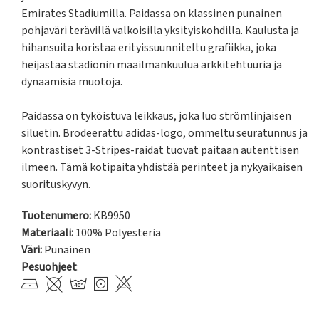
Emirates Stadiumilla. Paidassa on klassinen punainen 
pohjaväri terävillä valkoisilla yksityiskohdilla. Kaulusta ja 
hihansuita koristaa erityissuunniteltu grafiikka, joka 
heijastaa stadionin maailmankuulua arkkitehtuuria ja 
dynaamisia muotoja.

Paidassa on tyköistuva leikkaus, joka luo strömlinjaisen 
siluetin. Brodeerattu adidas-logo, ommeltu seuratunnus ja 
kontrastiset 3-Stripes-raidat tuovat paitaan autenttisen 
ilmeen. Tämä kotipaita yhdistää perinteet ja nykyaikaisen 
suorituskyvyn.
Tuotenumero:
KB9950
Materiaali:
100% Polyesteriä
Väri:
Punainen
Pesuohjeet
: