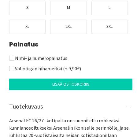
S
M
L
XL
2XL
3XL
Painatus
Nimi- ja numeropainatus
Valioliigan hihamerkki (+ 9,90€)
LISÄÄ OSTOSKORIIN
Tuotekuvaus
Arsenal FC 26/27 -kotipaita on suunniteltu rohkeaksi 
kunnianosoitukseksi Arsenalin ikoniselle perinnölle, ja se 
juhlistaa 20-vuotistaivalta heidän kotistadionillaan 