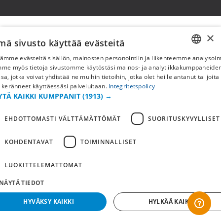
×
mä sivusto käyttää evästeitä
ämme evästeitä sisällön, mainosten personointiin ja liikenteemme analysoint
SWEDISH
mme myös tietoja sivustomme käytöstäsi mainos- ja analytiikkakumppaneid
sa, jotka voivat yhdistää ne muihin tietoihin, jotka olet heille antanut tai joita
FI
 keränneet käyttäessäsi palveluitaan.
Integritetspolicy
YTÄ KAIKKI KUMPPANIT
(1913) →
NO
EHDOTTOMASTI VÄLTTÄMÄTTÖMÄT
SUORITUSKYVYLLISET
KOHDENTAVAT
TOIMINNALLISET
LUOKITTELEMATTOMAT
NÄYTÄ TIEDOT
HYVÄKSY KAIKKI
HYLKÄÄ KAIKKI