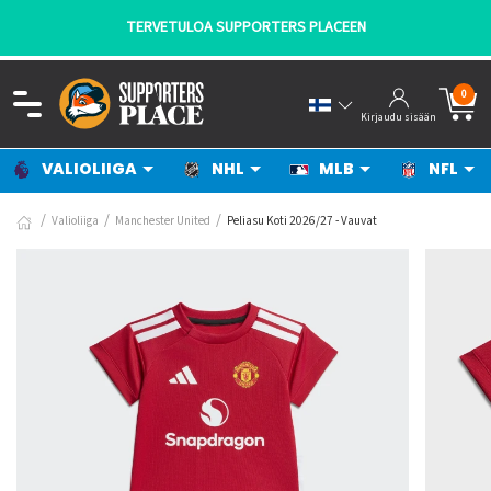
TERVETULOA SUPPORTERS PLACEEN
0
Kirjaudu sisään
VALIOLIIGA
NHL
MLB
NFL
Valioliiga
Manchester United
Peliasu Koti 2026/27 - Vauvat