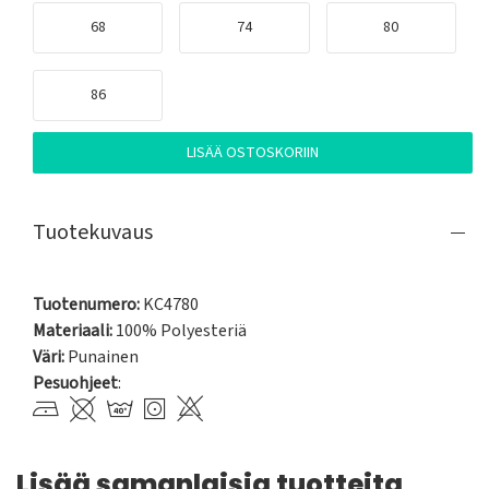
68
74
80
86
LISÄÄ OSTOSKORIIN
Tuotekuvaus
Tuotenumero:
KC4780
Materiaali:
100% Polyesteriä
Väri:
Punainen
Pesuohjeet
:
Lisää samanlaisia tuotteita