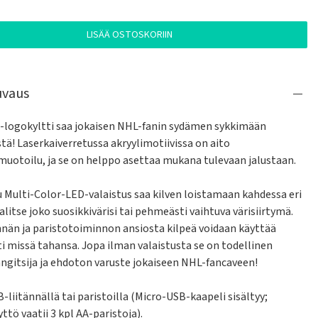
LISÄÄ OSTOSKORIIN
uvaus
logokyltti saa jokaisen NHL-fanin sydämen sykkimään 
tä! Laserkaiverretussa akryylimotiivissa on aito 
muotoilu, ja se on helppo asettaa mukana tulevaan jalustaan.

u Multi-Color-LED-valaistus saa kilven loistamaan kahdessa eri 
valitse joko suosikkivärisi tai pehmeästi vaihtuva värisiirtymä. 
nnän ja paristotoiminnon ansiosta kilpeä voidaan käyttää 
i missä tahansa. Jopa ilman valaistusta se on todellinen 
ngitsija ja ehdoton varuste jokaiseen NHL-fancaveen!

-liitännällä tai paristoilla (Micro-USB-kaapeli sisältyy; 
ttö vaatii 3 kpl AA-paristoja).
