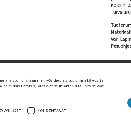
Koko: n. 2
Turvallisu
Tuotenum
Materiaali
Väri:
Läpi
Pesuohje
Lisää meistä
mme analysointiin. Jaamme myös tietoja sivustomme käytöstäsi
Yritystiedot
 muihin tietoihin, jotka olet heille antanut tai joita he ovat
YVYLLISET
KOHDENTAVAT
Cop