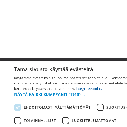
Pyydä apua
Tämä sivusto käyttää evästeitä
Käytämme evästeitä sisällön, mainosten personointiin ja liikentee
Ostoehdot
mainos- ja analytiikkakumppaneidemme kanssa, jotka voivat yhdistää ne
Maksu & toimitus
keränneet käyttäessäsi palveluitaan.
Integritetspolicy
NÄYTÄ KAIKKI KUMPPANIT
(1913) →
Palautus ja vaihto
Yleisimmät kysymykset
EHDOTTOMASTI VÄLTTÄMÄTTÖMÄT
SUORITUSK
TOIMINNALLISET
LUOKITTELEMATTOMAT