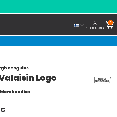
0
Kirjaudu sisään
rgh Penguins
Valaisin Logo
l Merchandise
0€