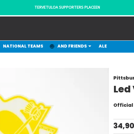
TERVETULOA SUPPORTERS PLACEEN
NATIONAL TEAMS
AND FRIENDS
ALE
Pittsbu
Led 
Officia
34,9