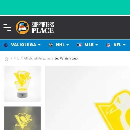
VALIOLIIGA
NHL
MLB
NFL
NHL
Pittsburgh Penguins
Led Valaisin Logo