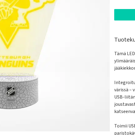
Tuotek
Tämä LED-
ylimääräis
jääkiekko
Integroit
värissä – 
USB-liitä
joustavast
katseenva
Toimii USB
paristokäy