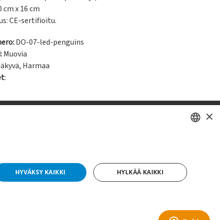
0 cm x 16 cm

us: CE-sertifioitu.
ero:
DO-07-led-penguins
:
Muovia
näkyvä
,
Harmaa
et
:
×
SWEDISH
FI
HYVÄKSY KAIKKI
HYLKÄÄ KAIKKI
NO
yright © 2019 This site is Licensed to 377 Sport AB
Tietosuojakäytäntö
Evästeet