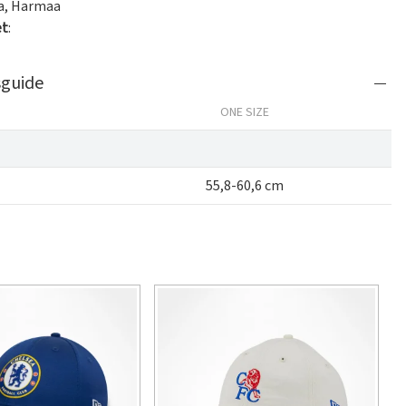
a
,
Harmaa
et
:
sguide
ONE SIZE
55,8-60,6 cm