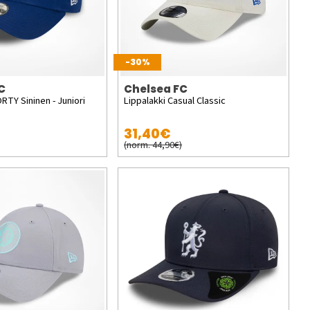
-30%
C
Chelsea FC
RTY Sininen - Juniori
Lippalakki Casual Classic
31,40€
(norm. 44,90€)