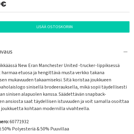
0€
LISÄÄ OSTOSKORIIN
uvaus
likkäässä New Eran Manchester United -trucker-lippiksessä 
t harmaa etuosa ja hengittävä musta verkko takana 
sen mukavuuden takaamiseksi. Sitä koristaa joukkueen 
aholaislogo sinisellä brodeerauksella, mikä sopii täydellisesti 
pan sinisen alapuolen kanssa. Säädettävän snapback-
en ansiosta saat täydellisen istuvuuden ja voit samalla osoittaa 
i joukkuetta kohtaan modernilla vivahteella.
ero:
60771932
:
50% Polyesteriä & 50% Puuvillaa