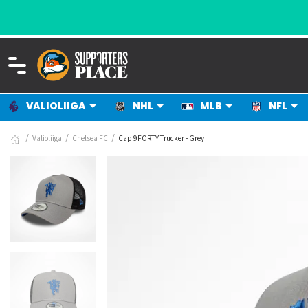
VALIOLIIGA
NHL
MLB
NFL
Valioliiga
Chelsea FC
Cap 9FORTY Trucker - Grey