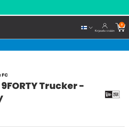
- KANNATTAJILTA KANNATTAJILLE!
0
Kirjaudu sisään
 FC
 9FORTY Trucker -
y
a