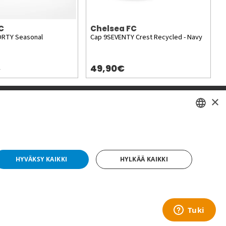
C
Chelsea FC
FORTY Seasonal
Cap 9SEVENTY Crest Recycled - Navy
49,90€
)
×
SWEDISH
FI
HYVÄKSY KAIKKI
HYLKÄÄ KAIKKI
NO
yright © 2019 This site is Licensed to 377 Sport AB
Tietosuojakäytäntö
Evästeet