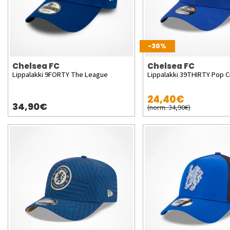
-30%
Chelsea FC
Chelsea FC
Lippalakki 9FORTY The League
Lippalakki 39THIRTY Pop C
24,40€
34,90€
(norm. 34,90€)