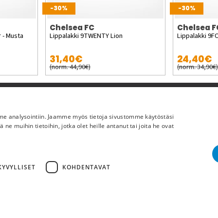
-30%
-30%
Chelsea FC
Chelsea F
 - Musta
Lippalakki 9TWENTY Lion
Lippalakki 9
31,40€
24,40€
(norm. 44,90€)
(norm. 34,90€
Lisää meistä
mme analysointiin. Jaamme myös tietoja sivustomme käytöstäsi
Yritystiedot
 muihin tietoihin, jotka olet heille antanut tai joita he ovat
YVYLLISET
KOHDENTAVAT
Cop