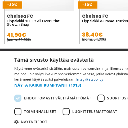
-30%
-30%
Chelsea FC
Chelsea FC
Lippalakki 9FIFTY All Over Print
Lippalakki A-Frame Trucker
Stretch Snap
38,40€
41,90€
(norm. 54,90€)
(norm. 59,90€)
Pyydä apua
Tämä sivusto käyttää evästeitä
Käytämme evästeitä sisällön, mainosten personointiin ja liikentee
Ostoehdot
mainos- ja analytiikkakumppaneidemme kanssa, jotka voivat yhdistää ne
Maksu & toimitus
keränneet käyttäessäsi palveluitaan.
Integritetspolicy
NÄYTÄ KAIKKI KUMPPANIT
(1913) →
Palautus ja vaihto
Yleisimmät kysymykset
EHDOTTOMASTI VÄLTTÄMÄTTÖMÄT
SUORITUSK
TOIMINNALLISET
LUOKITTELEMATTOMAT
NÄYTÄ TIEDOT