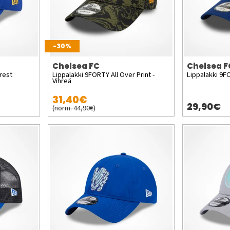
-30%
Chelsea FC
Chelsea F
rest
Lippalakki 9FORTY All Over Print -
Lippalakki 9FO
Vihreä
31,40€
29,90€
(norm. 44,90€)