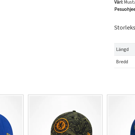
Väri:
Must
Pesuohje
Storlek
Längd
Bredd