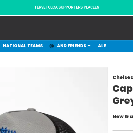
NATIONAL TEAMS
AND FRIENDS
ALE
Chelsea
Cap
Gre
New Er