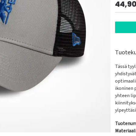
44,9
Tuotek
Tässä tyy
yhdistyvä
optimaali
ikoninen p
yhteen li
kiinnityks
ylpeyttäs
Tuotenum
Materiaali