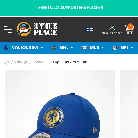
TERVETULOA SUPPORTERS PLACEEN
0
Kirjaudu sisään
VALIOLIIGA
NHL
MLB
NFL
Valioliiga
Chelsea FC
Cap 9FORTY Retro - Blue