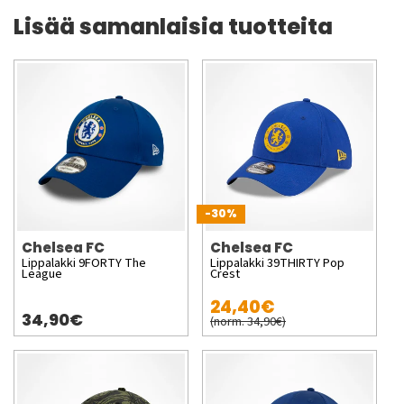
Lisää samanlaisia tuotteita
-30%
Chelsea FC
Chelsea FC
Lippalakki 9FORTY The
Lippalakki 39THIRTY Pop
League
Crest
24,40€
34,90€
(norm. 34,90€)