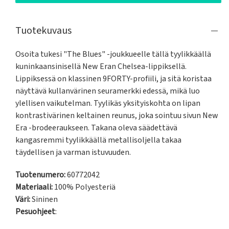
Tuotekuvaus
Osoita tukesi "The Blues" -joukkueelle tällä tyylikkäällä 
kuninkaansinisellä New Eran Chelsea-lippiksellä. 
Lippiksessä on klassinen 9FORTY-profiili, ja sitä koristaa 
näyttävä kullanvärinen seuramerkki edessä, mikä luo 
ylellisen vaikutelman. Tyylikäs yksityiskohta on lipan 
kontrastivärinen keltainen reunus, joka sointuu sivun New 
Era -brodeeraukseen. Takana oleva säädettävä 
kangasremmi tyylikkäällä metallisoljella takaa 
täydellisen ja varman istuvuuden.
Tuotenumero:
60772042
Materiaali:
100% Polyesteriä
Väri:
Sininen
Pesuohjeet
: