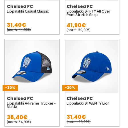
Chelsea FC
Chelsea FC
Lippalakki Casual Classic
Lippalakki 9FIFTY All Over
Print Stretch Snap
31,40€
41,90€
(norm. 44,90€)
(norm. 59,90€)
-30%
-30%
Chelsea FC
Chelsea FC
Lippalakki A-Frame Trucker -
Lippalakki 9TWENTY Lion
Musta
31,40€
38,40€
(norm. 44,90€)
(norm. 54,90€)