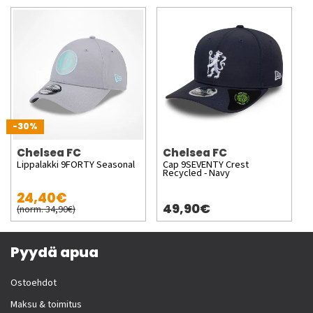
-30%
Chelsea FC
Chelsea FC
Lippalakki 9FORTY Seasonal
Cap 9SEVENTY Crest
Recycled - Navy
24,40€
49,90€
(norm. 34,90€)
Pyydä apua
Ostoehdot
Maksu & toimitus