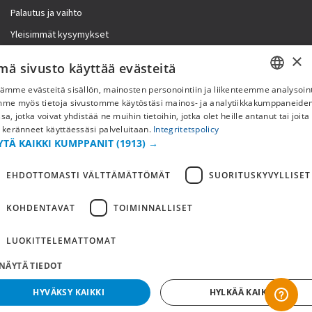
Palautus ja vaihto
Yleisimmät kysymykset
×
Lisää meistä
mä sivusto käyttää evästeitä
ämme evästeitä sisällön, mainosten personointiin ja liikenteemme analysoint
Yritystiedot
SWEDISH
mme myös tietoja sivustomme käytöstäsi mainos- ja analytiikkakumppaneid
sa, jotka voivat yhdistää ne muihin tietoihin, jotka olet heille antanut tai joita
FI
 keränneet käyttäessäsi palveluitaan.
Integritetspolicy
YTÄ KAIKKI KUMPPANIT
(1913) →
NO
EHDOTTOMASTI VÄLTTÄMÄTTÖMÄT
SUORITUSKYVYLLISET
KOHDENTAVAT
TOIMINNALLISET
LUOKITTELEMATTOMAT
NÄYTÄ TIEDOT
Copyright © 2019 This site is Licensed to 377 Sport AB
Tietosuojakäytäntö
Evästeet
HYVÄKSY KAIKKI
HYLKÄÄ KAIKKI