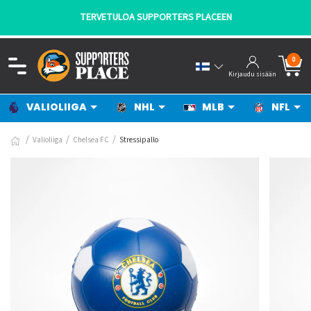
TERVETULOA SUPPORTERS PLACEEN
0
Kirjaudu sisään
VALIOLIIGA
NHL
MLB
NFL
Valioliiga
Chelsea FC
Stressipallo