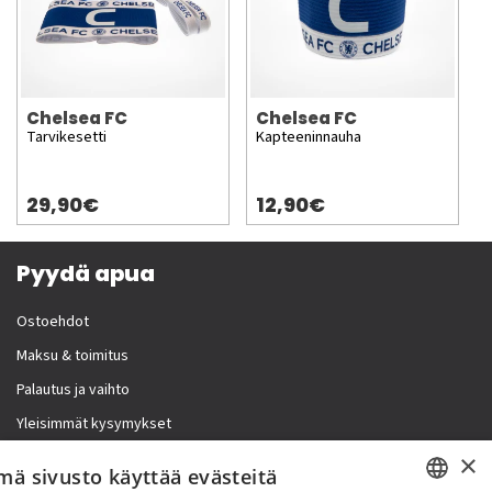
Chelsea FC
Chelsea FC
Tarvikesetti
Kapteeninnauha
29,90€
12,90€
Pyydä apua
Ostoehdot
Maksu & toimitus
Palautus ja vaihto
Yleisimmät kysymykset
×
Lisää meistä
mä sivusto käyttää evästeitä