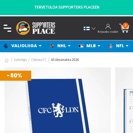
TERVETULOA SUPPORTERS PLACEEN
0
Kirjaudu sisään
VALIOLIIGA
NHL
MLB
NFL
Valioliiga
Chelsea FC
A5 Almanakka 2026
-50%