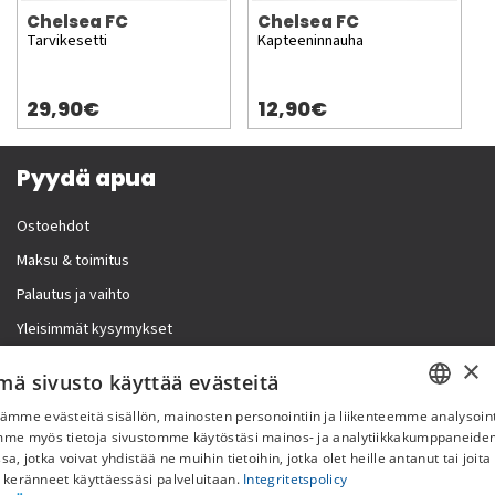
Chelsea FC
Chelsea FC
Tarvikesetti
Kapteeninnauha
29,90€
12,90€
Pyydä apua
Ostoehdot
Maksu & toimitus
Palautus ja vaihto
Yleisimmät kysymykset
×
Lisää meistä
mä sivusto käyttää evästeitä
ämme evästeitä sisällön, mainosten personointiin ja liikenteemme analysoint
Yritystiedot
SWEDISH
mme myös tietoja sivustomme käytöstäsi mainos- ja analytiikkakumppaneid
sa, jotka voivat yhdistää ne muihin tietoihin, jotka olet heille antanut tai joita
FI
 keränneet käyttäessäsi palveluitaan.
Integritetspolicy