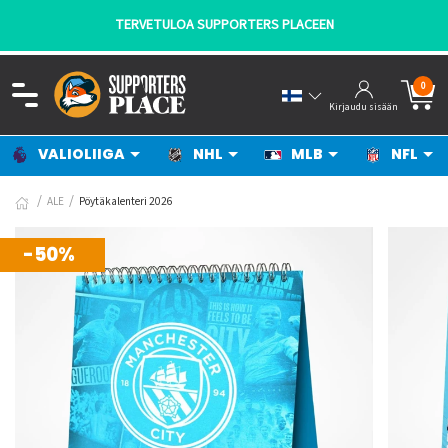
TERVETULOA SUPPORTERS PLACEEN
0
Kirjaudu sisään
VALIOLIIGA
NHL
MLB
NFL
ALE
Pöytäkalenteri 2026
-50%