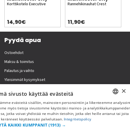
Korttikotelo Executive
Rannehikinauhat Crest
14,90€
11,90€
Pyydä apua
Ostoehdot
Maksu & toimitus
Palautus ja vaihto
Yleisimmät kysymykset
×
Lisää meistä
mä sivusto käyttää evästeitä
ämme evästeitä sisällön, mainosten personointiin ja liikenteemme analysoint
Yritystiedot
SWEDISH
mme myös tietoja sivustomme käytöstäsi mainos- ja analytiikkakumppaneid
sa, jotka voivat yhdistää ne muihin tietoihin, jotka olet heille antanut tai joita
FI
 keränneet käyttäessäsi palveluitaan.
Integritetspolicy
YTÄ KAIKKI KUMPPANIT
(1913) →
NO