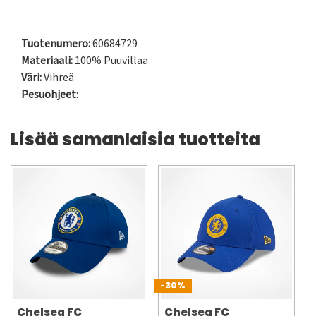
Tuotenumero:
60684729
Materiaali:
100% Puuvillaa
Väri:
Vihreä
Pesuohjeet
:
Lisää samanlaisia tuotteita
-30%
Chelsea FC
Chelsea FC