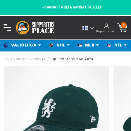
- KANNATTAJILTA KANNATTAJILLE!
0
Kirjaudu sisään
VALIOLIIGA
NHL
MLB
NFL
Valioliiga
Chelsea FC
Cap 9TWENTY Seasonal - Green