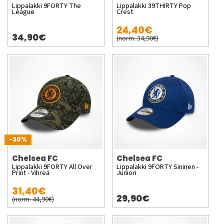
Lippalakki 9FORTY The
Lippalakki 39THIRTY Pop
League
Crest
24,40€
34,90€
(norm. 34,90€)
-30%
Chelsea FC
Chelsea FC
Lippalakki 9FORTY All Over
Lippalakki 9FORTY Sininen -
Print - Vihreä
Juniori
31,40€
29,90€
(norm. 44,90€)