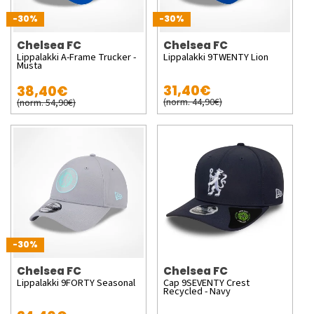
-30%
-30%
Chelsea FC
Chelsea FC
Lippalakki A-Frame Trucker -
Lippalakki 9TWENTY Lion
Musta
31,40€
38,40€
(norm. 44,90€)
(norm. 54,90€)
-30%
Chelsea FC
Chelsea FC
Lippalakki 9FORTY Seasonal
Cap 9SEVENTY Crest
Recycled - Navy