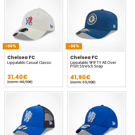
-30%
-30%
Chelsea FC
Chelsea FC
Lippalakki Casual Classic
Lippalakki 9FIFTY All Over
Print Stretch Snap
31,40€
41,90€
(norm. 44,90€)
(norm. 59,90€)