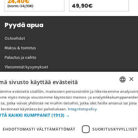
24,40€
49,90€
(norm. 34,90€)
Pyydä apua
Ostoehdot
Maksu & toimitus
Palautus ja vaihto
Yleisimmät kysymykset
×
Lisää meistä
mä sivusto käyttää evästeitä
ämme evästeitä sisällön, mainosten personointiin ja liikenteemme analysoint
Yritystiedot
SWEDISH
mme myös tietoja sivustomme käytöstäsi mainos- ja analytiikkakumppaneid
sa, jotka voivat yhdistää ne muihin tietoihin, jotka olet heille antanut tai joita
FI
 keränneet käyttäessäsi palveluitaan.
Integritetspolicy
YTÄ KAIKKI KUMPPANIT
(1913) →
NO
EHDOTTOMASTI VÄLTTÄMÄTTÖMÄT
SUORITUSKYVYLLISET