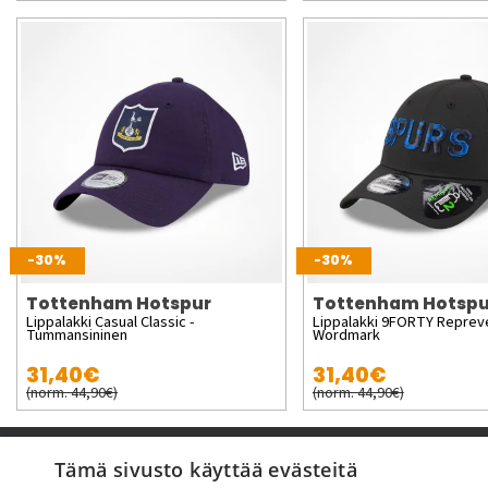
-30%
-30%
Tottenham Hotspur
Tottenham Hotspu
Lippalakki Casual Classic -
Lippalakki 9FORTY Reprev
Tummansininen
Wordmark
31,40€
31,40€
(norm. 44,90€)
(norm. 44,90€)
Pyydä apua
Tämä sivusto käyttää evästeitä