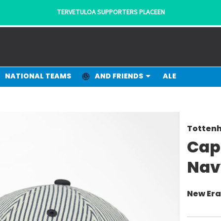
TERVETULOA SUPPORTERS PLACEEN
NATIONAL TEAMS
AND FRIENDS
ALE
Totten
Cap
Nav
New Er