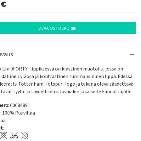
0€
LISÄÄ OSTOSKORIIN
uvaus
 Era 9FORTY -lippiksessä on klassinen muotoilu, jossa on 
aidallinen yläosa ja kontrastinen tummansininen lippa. Edessä 
deerattu Tottenham Hotspur -logo ja takana oleva säädettävä 
stävät tyylin ja täydellisen istuvuuden jokaiselle kannattajalle.
ero:
60684891
:
100% Puuvillaa
maa
et
: