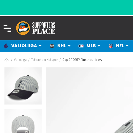
VALIOLIIGA
NHL
MLB
NFL
Valioliiga
Tottenham Hotspur
Cap 9FORTY Pinstripe - Navy