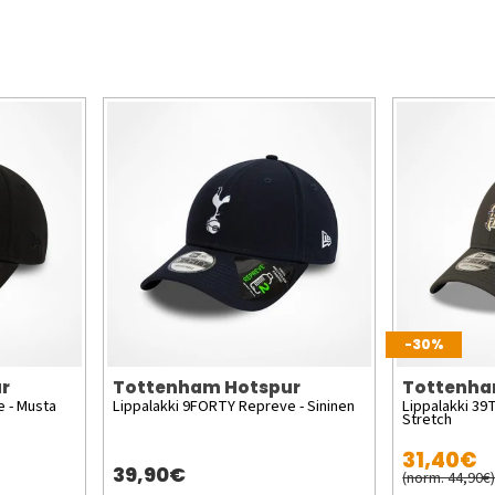
-30%
r
Tottenham Hotspur
Tottenha
 - Musta
Lippalakki 9FORTY Repreve - Sininen
Lippalakki 39
Stretch
31,40€
39,90€
(norm. 44,90€