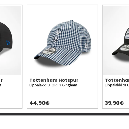
r
Tottenham Hotspur
Tottenha
e
Lippalakki 9FORTY Gingham
Lippalakki 9F
44,90€
39,90€
Lisää meistä