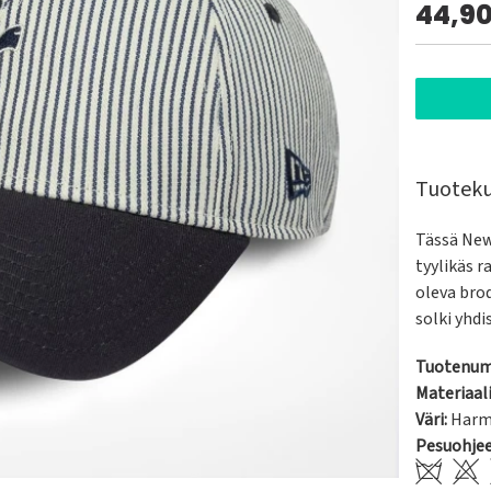
44,9
Tuotek
Tässä New
tyylikäs r
oleva bro
solki yhdi
Tuotenum
Materiaali
Väri:
Har
Pesuohje