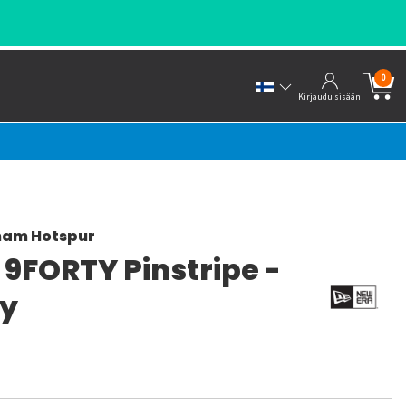
0
Kirjaudu sisään
ham Hotspur
 9FORTY Pinstripe -
y
a