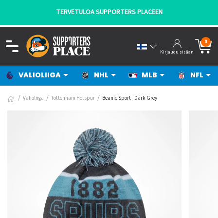
TERVETULOA SUPPORTERS PLACEEN
0
Kirjaudu sisään
VALIOLIIGA
NHL
MLB
NFL
Valioliiga
Tottenham Hotspur
Beanie Sport - Dark Grey