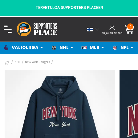
TERVETULOA SUPPORTERS PLACEEN
0
Kirjaudu sisään
VALIOLIIGA
NHL
MLB
NFL
NHL
New York Rangers