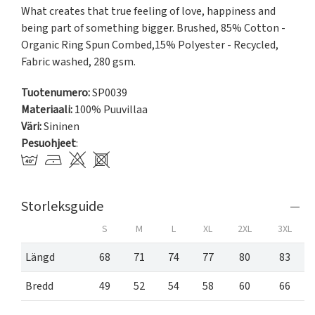
What creates that true feeling of love, happiness and 
being part of something bigger. Brushed, 85% Cotton - 
Organic Ring Spun Combed,15% Polyester - Recycled, 
Fabric washed, 280 gsm.
Tuotenumero:
SP0039
Materiaali:
100% Puuvillaa
Väri:
Sininen
Pesuohjeet
:
Storleksguide
S
M
L
XL
2XL
3XL
Längd
68
71
74
77
80
83
Bredd
49
52
54
58
60
66