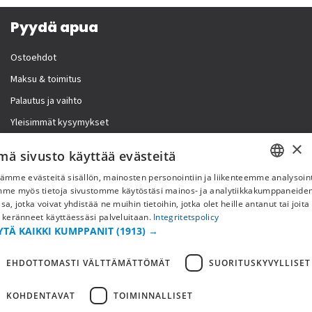
Pyydä apua
Ostoehdot
Maksu & toimitus
Palautus ja vaihto
Yleisimmät kysymykset
×
Lisää meistä
mä sivusto käyttää evästeitä
ämme evästeitä sisällön, mainosten personointiin ja liikenteemme analysoint
Yritystiedot
SWEDISH
mme myös tietoja sivustomme käytöstäsi mainos- ja analytiikkakumppaneid
sa, jotka voivat yhdistää ne muihin tietoihin, jotka olet heille antanut tai joita
FI
 keränneet käyttäessäsi palveluitaan.
Integritetspolicy
YTÄ KAIKKI KUMPPANIT
(1913) →
NO
EHDOTTOMASTI VÄLTTÄMÄTTÖMÄT
SUORITUSKYVYLLISET
KOHDENTAVAT
TOIMINNALLISET