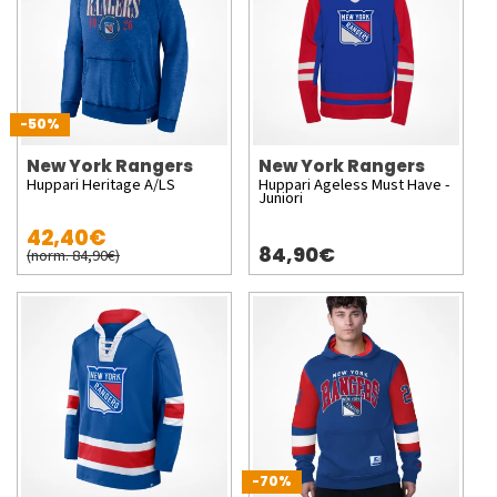
-50%
New York Rangers
New York Rangers
Huppari Heritage A/LS
Huppari Ageless Must Have -
Juniori
42,40€
84,90€
(norm. 84,90€)
-70%