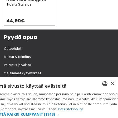
T-paita Starside
44,90€
Pyydä apua
Ostoehdot
Maksu & toimitus
Palautus ja vaihto
Yleisimmät kysymykset
×
Lisää meistä
mä sivusto käyttää evästeitä
ämme evästeitä sisällön, mainosten personointiin ja liikenteemme analysoint
Yritystiedot
SWEDISH
mme myös tietoja sivustomme käytöstäsi mainos- ja analytiikkakumppaneid
sa, jotka voivat yhdistää ne muihin tietoihin, jotka olet heille antanut tai joita
FI
 keränneet käyttäessäsi palveluitaan.
Integritetspolicy
YTÄ KAIKKI KUMPPANIT
(1913) →
NO