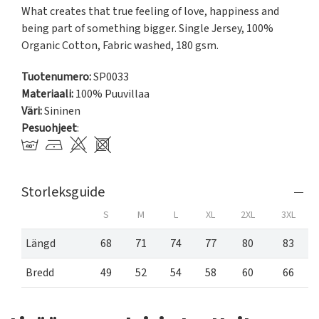
What creates that true feeling of love, happiness and 
being part of something bigger. Single Jersey, 100% 
Organic Cotton, Fabric washed, 180 gsm.
Tuotenumero:
SP0033
Materiaali:
100% Puuvillaa
Väri:
Sininen
Pesuohjeet
:
Storleksguide
S
M
L
XL
2XL
3XL
Längd
68
71
74
77
80
83
Bredd
49
52
54
58
60
66