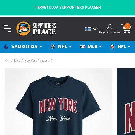
TERVETULOA SUPPORTERS PLACEEN
0
Kirjaudu sisään
VALIOLIIGA
NHL
MLB
NFL
NHL
New York Rangers