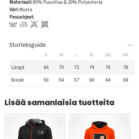
Materiaali:
80% Puuvillaa & 20% Polyesteriä
Väri:
Musta
Pesuohjeet
:
Storleksguide
S
M
L
XL
2XL
3XL
Längd
66
70
72
74
76
78
Bredd
50
54
57
60
64
68
Lisää samanlaisia tuotteita