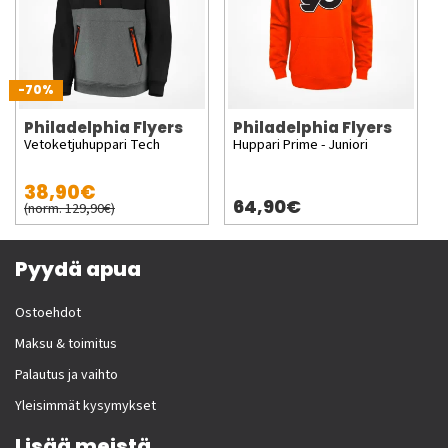
-70%
Philadelphia Flyers
Philadelphia Flyers
Vetoketjuhuppari Tech
Huppari Prime - Juniori
38,90€
64,90€
(norm. 129,90€)
Pyydä apua
Ostoehdot
Maksu & toimitus
Palautus ja vaihto
Yleisimmät kysymykset
Lisää meistä