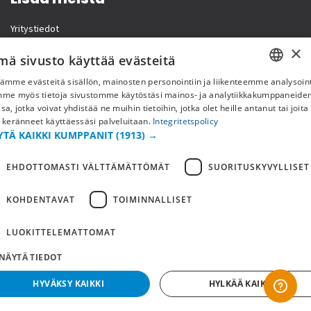
Yritystiedot
×
mä sivusto käyttää evästeitä
ämme evästeitä sisällön, mainosten personointiin ja liikenteemme analysoint
SWEDISH
mme myös tietoja sivustomme käytöstäsi mainos- ja analytiikkakumppaneid
sa, jotka voivat yhdistää ne muihin tietoihin, jotka olet heille antanut tai joita
FI
 keränneet käyttäessäsi palveluitaan.
Integritetspolicy
YTÄ KAIKKI KUMPPANIT
(1913) →
NO
EHDOTTOMASTI VÄLTTÄMÄTTÖMÄT
SUORITUSKYVYLLISET
KOHDENTAVAT
TOIMINNALLISET
Copyright © 2019 This site is Licensed to 377 Sport AB
Tietosuojakäytäntö
Evästeet
LUOKITTELEMATTOMAT
NÄYTÄ TIEDOT
HYVÄKSY KAIKKI
HYLKÄÄ KAIKKI