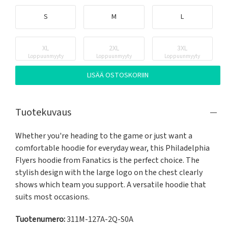
S
M
L
XL
2XL
3XL
Loppuunmyyty
Loppuunmyyty
Loppuunmyyty
LISÄÄ OSTOSKORIIN
Tuotekuvaus
Whether you're heading to the game or just want a 
comfortable hoodie for everyday wear, this Philadelphia 
Flyers hoodie from Fanatics is the perfect choice. The 
stylish design with the large logo on the chest clearly 
shows which team you support. A versatile hoodie that 
suits most occasions.
Tuotenumero:
311M-127A-2Q-S0A