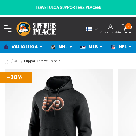
TERVETULOA SUPPORTERS PLACEEN
0
Kirjaudu sisään
VALIOLIIGA
NHL
MLB
NFL
ALE
Huppari Chrome Graphic
-30%