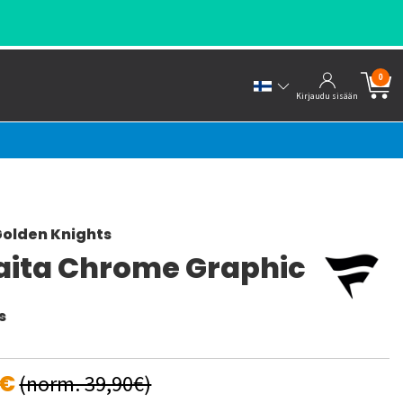
0
Kirjaudu sisään
olden Knights
aita Chrome Graphic
s
0€
(norm. 39,90€)