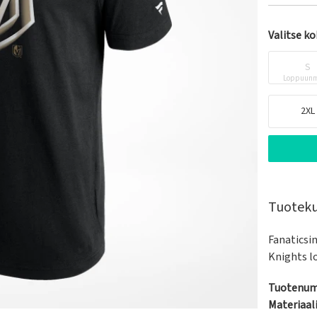
Valitse k
S
Loppuunm
2XL
Tuotek
Fanaticsin
Knights l
Tuotenum
Materiaali