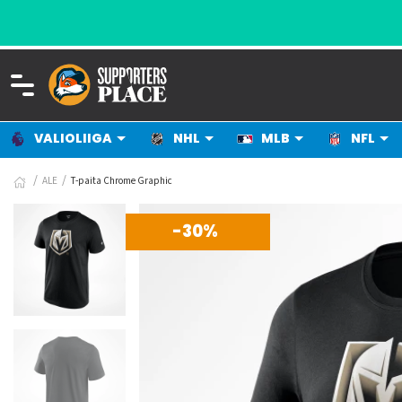
VALIOLIIGA
NHL
MLB
NFL
ALE
T-paita Chrome Graphic
-30%