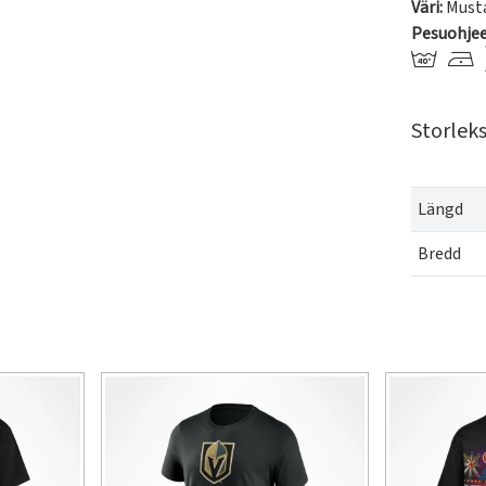
Väri:
Must
Pesuohje
Storlek
Längd
Bredd