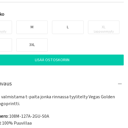
oko
M
L
XL
yyty
Loppuunmyyty
3XL
LISÄÄ OSTOSKORIIN
uvaus
 valmistama t-paita jonka rinnassa tyylitelty Vegas Golden 
ogoprintti.
ero:
108M-127A-2GU-S0A
:
100% Puuvillaa