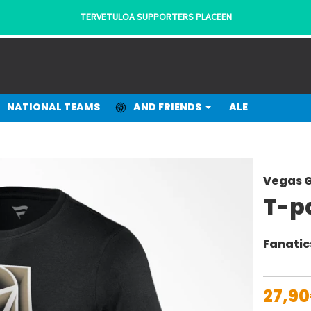
TERVETULOA SUPPORTERS PLACEEN
NATIONAL TEAMS
AND FRIENDS
ALE
Vegas G
T-p
Fanatic
27,9