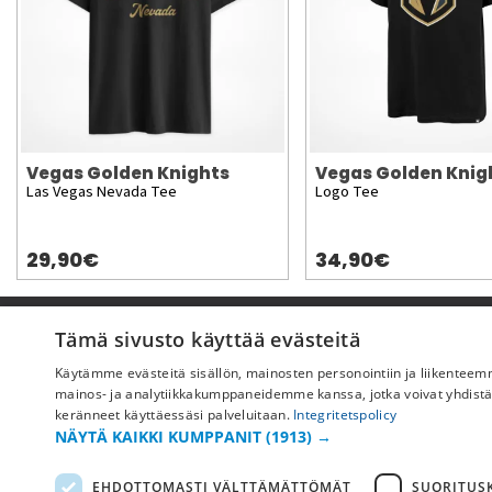
Vegas Golden Knights
Vegas Golden Knig
Las Vegas Nevada Tee
Logo Tee
29,90€
34,90€
Pyydä apua
Tämä sivusto käyttää evästeitä
Käytämme evästeitä sisällön, mainosten personointiin ja liikentee
Ostoehdot
mainos- ja analytiikkakumppaneidemme kanssa, jotka voivat yhdistää ne
Maksu & toimitus
keränneet käyttäessäsi palveluitaan.
Integritetspolicy
NÄYTÄ KAIKKI KUMPPANIT
(1913) →
Palautus ja vaihto
Yleisimmät kysymykset
EHDOTTOMASTI VÄLTTÄMÄTTÖMÄT
SUORITUSK