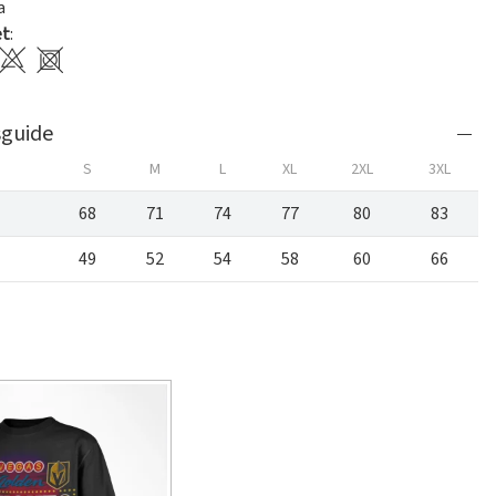
a
et
:
sguide
S
M
L
XL
2XL
3XL
68
71
74
77
80
83
49
52
54
58
60
66