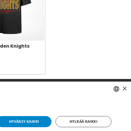
den Knights
×
SWEDISH
FI
HYVÄKSY KAIKKI
HYLKÄÄ KAIKKI
NO