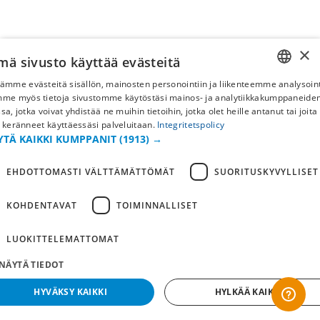
×
mä sivusto käyttää evästeitä
ämme evästeitä sisällön, mainosten personointiin ja liikenteemme analysoint
SWEDISH
mme myös tietoja sivustomme käytöstäsi mainos- ja analytiikkakumppaneid
sa, jotka voivat yhdistää ne muihin tietoihin, jotka olet heille antanut tai joita
FI
 keränneet käyttäessäsi palveluitaan.
Integritetspolicy
YTÄ KAIKKI KUMPPANIT
(1913) →
NO
EHDOTTOMASTI VÄLTTÄMÄTTÖMÄT
SUORITUSKYVYLLISET
KOHDENTAVAT
TOIMINNALLISET
LUOKITTELEMATTOMAT
NÄYTÄ TIEDOT
HYVÄKSY KAIKKI
HYLKÄÄ KAIKKI