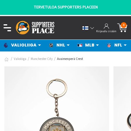
TERVETULOA SUPPORTERS PLACEEN
0
Kirjaudu sisään
VALIOLIIGA
NHL
MLB
NFL
Valioliiga
Manchester City
Avaimenperä Crest