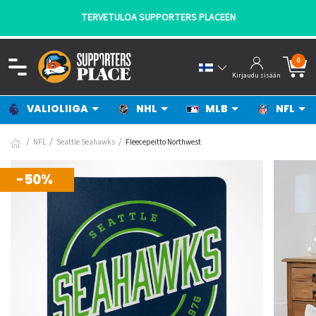
TERVETULOA SUPPORTERS PLACEEN
0
Kirjaudu sisään
VALIOLIIGA
NHL
MLB
NFL
NFL
Seattle Seahawks
Fleecepeitto Northwest
-50%