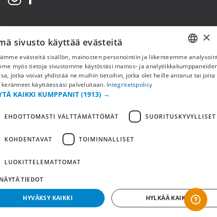
×
mä sivusto käyttää evästeitä
ämme evästeitä sisällön, mainosten personointiin ja liikenteemme analysoint
SWEDISH
mme myös tietoja sivustomme käytöstäsi mainos- ja analytiikkakumppaneid
sa, jotka voivat yhdistää ne muihin tietoihin, jotka olet heille antanut tai joita
FI
 keränneet käyttäessäsi palveluitaan.
Integritetspolicy
Copyright © 2019 This site is Licensed to 377 Sport AB
Tietosuojakäytäntö
Evästeet
YTÄ KAIKKI KUMPPANIT
(1913) →
NO
EHDOTTOMASTI VÄLTTÄMÄTTÖMÄT
SUORITUSKYVYLLISET
KOHDENTAVAT
TOIMINNALLISET
LUOKITTELEMATTOMAT
NÄYTÄ TIEDOT
HYVÄKSY KAIKKI
HYLKÄÄ KAIKKI