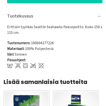
Tuotekuvaus
Erittäin tyylikäs Seattle Seahawks fleecepeitto. Koko 150 x 
115 cm.
Tuotenumero:
190604277226
Materiaali:
100% Polyesteriä
Väri:
Sininen
Pesuohjeet
:
Lisää samanlaisia tuotteita