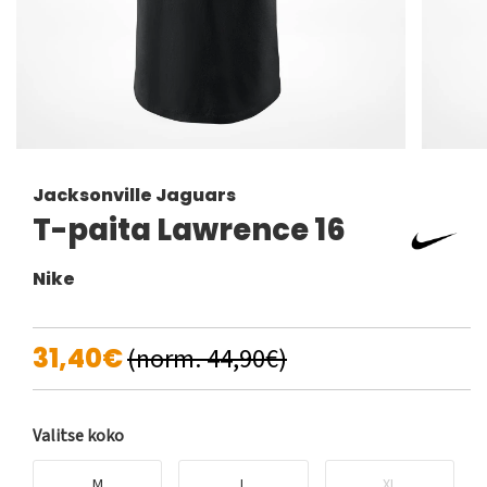
Jacksonville Jaguars
T-paita Lawrence 16
Nike
31,40€
(norm. 44,90€)
Valitse koko
M
L
XL