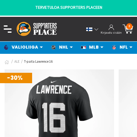
TERVETULOA SUPPORTERS PLACEEN
0
Kirjaudu sisään
VALIOLIIGA
NHL
MLB
NFL
ALE
T-paita Lawrence 16
-30%