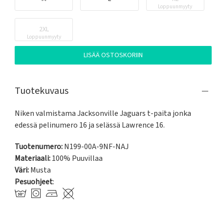
Loppuunmyyty
2XL
Loppuunmyyty
LISÄÄ OSTOSKORIIN
Tuotekuvaus
Niken valmistama Jacksonville Jaguars t-paita jonka 
edessä pelinumero 16 ja selässä Lawrence 16.
Tuotenumero:
N199-00A-9NF-NAJ
Materiaali:
100% Puuvillaa
Väri:
Musta
Pesuohjeet
: