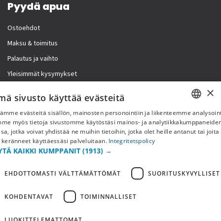
Pyydä apua
Ostoehdot
Maksu & toimitus
Palautus ja vaihto
Yleisimmät kysymykset
×
Lisää meistä
mä sivusto käyttää evästeitä
ämme evästeitä sisällön, mainosten personointiin ja liikenteemme analysoint
Yritystiedot
SWEDISH
mme myös tietoja sivustomme käytöstäsi mainos- ja analytiikkakumppaneid
sa, jotka voivat yhdistää ne muihin tietoihin, jotka olet heille antanut tai joita
FI
 keränneet käyttäessäsi palveluitaan.
Integritetspolicy
YTÄ KAIKKI KUMPPANIT
(1913) →
NO
EHDOTTOMASTI VÄLTTÄMÄTTÖMÄT
SUORITUSKYVYLLISET
KOHDENTAVAT
TOIMINNALLISET
LUOKITTELEMATTOMAT