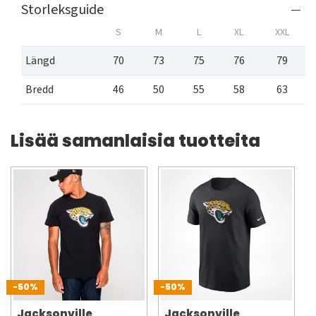
Storleksguide
S
M
L
XL
XXL
Längd
70
73
75
76
79
Bredd
46
50
55
58
63
Lisää samanlaisia tuotteita
-50%
-50%
Jacksonville
Jacksonville