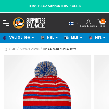
TERVETULOA SUPPORTERS PLACEEN
0
Kirjaudu sisään
VALIOLIIGA
NHL
MLB
NFL
NHL
New York Rangers
Tupsupipo True Classic Retro