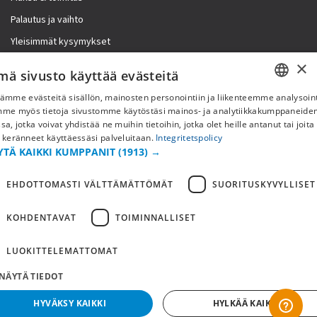
Palautus ja vaihto
Yleisimmät kysymykset
×
Lisää meistä
mä sivusto käyttää evästeitä
ämme evästeitä sisällön, mainosten personointiin ja liikenteemme analysoint
Yritystiedot
SWEDISH
mme myös tietoja sivustomme käytöstäsi mainos- ja analytiikkakumppaneid
sa, jotka voivat yhdistää ne muihin tietoihin, jotka olet heille antanut tai joita
FI
 keränneet käyttäessäsi palveluitaan.
Integritetspolicy
YTÄ KAIKKI KUMPPANIT
(1913) →
NO
EHDOTTOMASTI VÄLTTÄMÄTTÖMÄT
SUORITUSKYVYLLISET
KOHDENTAVAT
TOIMINNALLISET
LUOKITTELEMATTOMAT
NÄYTÄ TIEDOT
Copyright © 2019 This site is Licensed to 377 Sport AB
Tietosuojakäytäntö
Evästeet
HYVÄKSY KAIKKI
HYLKÄÄ KAIKKI