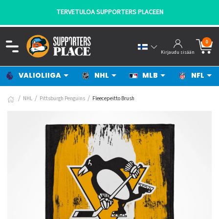
TERVETULOA SUPPORTERS PLACEEN
0
Kirjaudu sisään
VALIOLIIGA
NHL
MLB
NFL
NHL
Pittsburgh Penguins
Fleecepeitto Brush