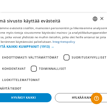
×
mä sivusto käyttää evästeitä
ämme evästeitä sisällön, mainosten personointiin ja liikenteemme analysoint
SWEDISH
mme myös tietoja sivustomme käytöstäsi mainos- ja analytiikkakumppaneid
sa, jotka voivat yhdistää ne muihin tietoihin, jotka olet heille antanut tai joita
FI
 keränneet käyttäessäsi palveluitaan.
Integritetspolicy
YTÄ KAIKKI KUMPPANIT
(1913) →
NO
EHDOTTOMASTI VÄLTTÄMÄTTÖMÄT
SUORITUSKYVYLLISET
KOHDENTAVAT
TOIMINNALLISET
LUOKITTELEMATTOMAT
NÄYTÄ TIEDOT
HYVÄKSY KAIKKI
HYLKÄÄ KAIKKI