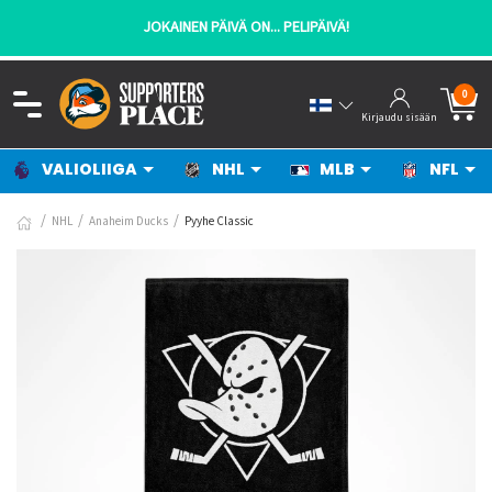
JOKAINEN PÄIVÄ ON... PELIPÄIVÄ!
0
Kirjaudu sisään
VALIOLIIGA
NHL
MLB
NFL
NHL
Anaheim Ducks
Pyyhe Classic