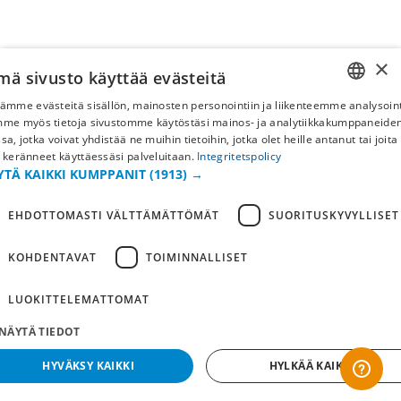
×
mä sivusto käyttää evästeitä
ämme evästeitä sisällön, mainosten personointiin ja liikenteemme analysoint
SWEDISH
mme myös tietoja sivustomme käytöstäsi mainos- ja analytiikkakumppaneid
sa, jotka voivat yhdistää ne muihin tietoihin, jotka olet heille antanut tai joita
FI
 keränneet käyttäessäsi palveluitaan.
Integritetspolicy
YTÄ KAIKKI KUMPPANIT
(1913) →
NO
EHDOTTOMASTI VÄLTTÄMÄTTÖMÄT
SUORITUSKYVYLLISET
KOHDENTAVAT
TOIMINNALLISET
LUOKITTELEMATTOMAT
NÄYTÄ TIEDOT
HYVÄKSY KAIKKI
HYLKÄÄ KAIKKI