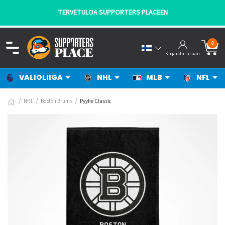
TERVETULOA SUPPORTERS PLACEEN
0
Kirjaudu sisään
VALIOLIIGA
NHL
MLB
NFL
NHL
Boston Bruins
Pyyhe Classic