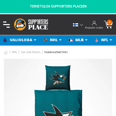
TERVETULOA SUPPORTERS PLACEEN
0
Kirjaudu sisään
VALIOLIIGA
NHL
MLB
NFL
NHL
San Jose Sharks
Vuodevaatteet Dots