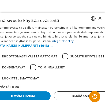
×
mä sivusto käyttää evästeitä
ämme evästeitä sisällön, mainosten personointiin ja liikenteemme analysoint
SWEDISH
mme myös tietoja sivustomme käytöstäsi mainos- ja analytiikkakumppaneid
sa, jotka voivat yhdistää ne muihin tietoihin, jotka olet heille antanut tai joita
FI
 keränneet käyttäessäsi palveluitaan.
Integritetspolicy
YTÄ KAIKKI KUMPPANIT
(1913) →
NO
EHDOTTOMASTI VÄLTTÄMÄTTÖMÄT
SUORITUSKYVYLLISET
KOHDENTAVAT
TOIMINNALLISET
LUOKITTELEMATTOMAT
NÄYTÄ TIEDOT
HYVÄKSY KAIKKI
HYLKÄÄ KAIKKI