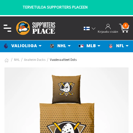
- KANNATTAJILTA KANNATTAJILLE!
0
Kirjaudu sisään
VALIOLIIGA
NHL
MLB
NFL
NHL
Anaheim Ducks
Vuodevaatteet Dots