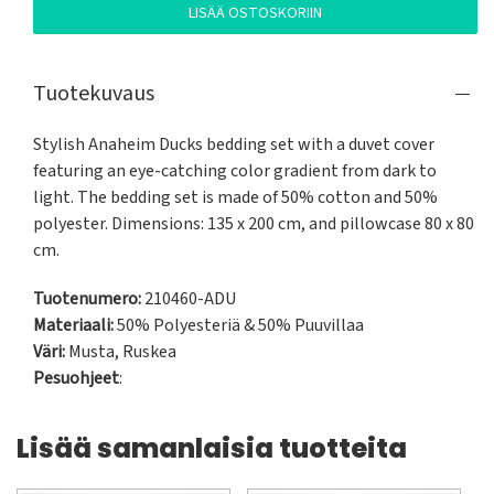
LISÄÄ OSTOSKORIIN
Tuotekuvaus
Stylish Anaheim Ducks bedding set with a duvet cover 
featuring an eye-catching color gradient from dark to 
light. The bedding set is made of 50% cotton and 50% 
polyester. Dimensions: 135 x 200 cm, and pillowcase 80 x 80 
cm.
Tuotenumero:
210460-ADU
Materiaali:
50% Polyesteriä & 50% Puuvillaa
Väri:
Musta
,
Ruskea
Pesuohjeet
:
Lisää samanlaisia tuotteita