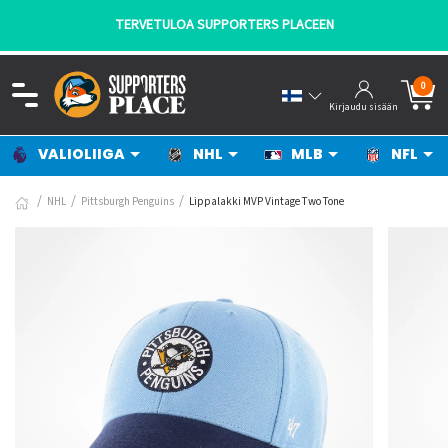
TERVETULOA SUPPORTERS PLACEEN
0
Kirjaudu sisään
VALIOLIIGA
NHL
MLB
NFL
NHL
Pittsburgh Penguins
Lippalakki MVP Vintage Two Tone