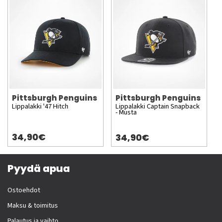
Pittsburgh Penguins
Pittsburgh Penguins
Lippalakki '47 Hitch
Lippalakki Captain Snapback
- Musta
34,90€
34,90€
Pyydä apua
Ostoehdot
Maksu & toimitus
Palautus ja vaihto