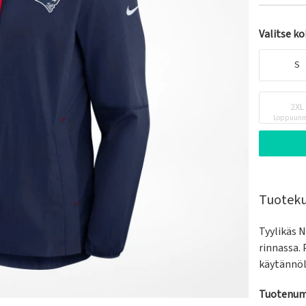
Valitse k
S
2XL
Loppuunm
Tuotek
Tyylikäs 
rinnassa. P
käytännöl
Tuotenum