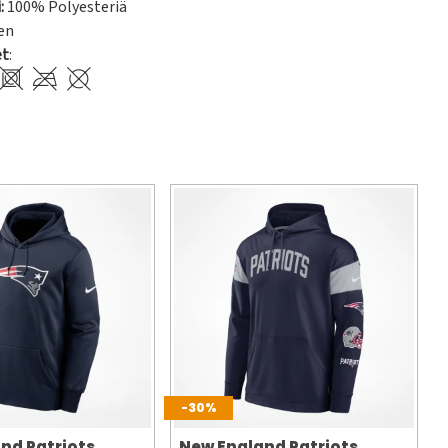
:
100% Polyesteriä
en
et
:
-30%
nd Patriots
New England Patriots