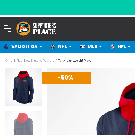
VALIOLIIGA
NHL
MLB
NFL
NFL
New England Patriots
Takki Lightweight Player
-50%