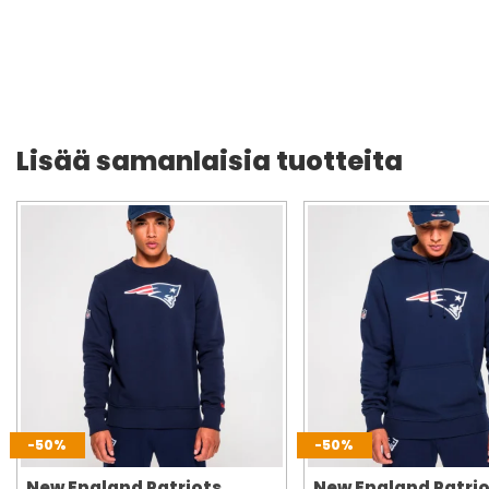
Lisää samanlaisia tuotteita
-50%
-50%
New England Patriots
New England Patrio