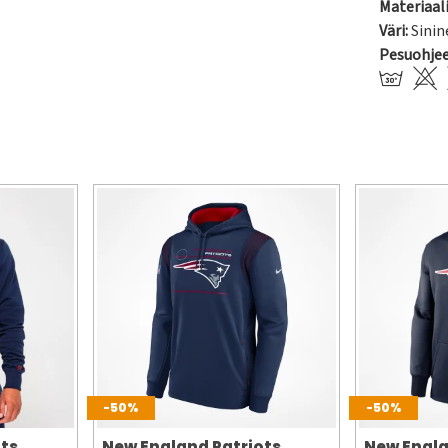
Materiaali
Väri:
Sinin
Pesuohje
-50%
-50%
ts
New England Patriots
New Engla