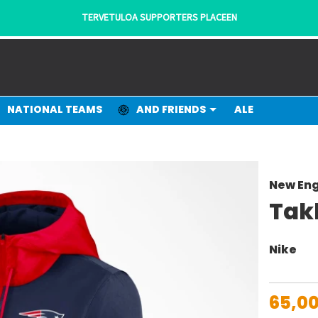
TERVETULOA SUPPORTERS PLACEEN
NATIONAL TEAMS
AND FRIENDS
ALE
New Eng
Tak
Nike
65,0