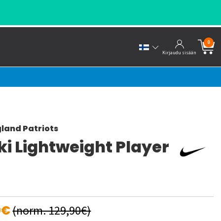
0
Kirjaudu sisään
land Patriots
ki Lightweight Player
0€
(norm. 129,90€)