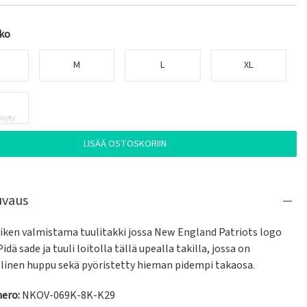
oko
M
L
XL
yyty
LISÄÄ OSTOSKORIIN
uvaus
Niken valmistama tuulitakki jossa New England Patriots logo 
idä sade ja tuuli loitolla tällä upealla takilla, jossa on 
linen huppu sekä pyöristetty hieman pidempi takaosa.
ero:
NKOV-069K-8K-K29