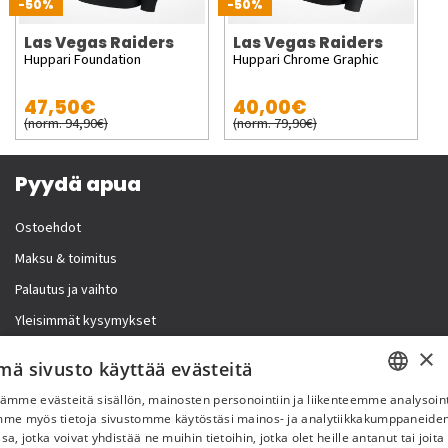
-50%
-50%
Las Vegas Raiders
Las Vegas Raiders
Huppari Foundation
Huppari Chrome Graphic
47,50€
40,00€
(norm. 94,90€)
(norm. 79,90€)
Pyydä apua
Ostoehdot
Maksu & toimitus
Palautus ja vaihto
Yleisimmät kysymykset
×
Lisää meistä
mä sivusto käyttää evästeitä
ämme evästeitä sisällön, mainosten personointiin ja liikenteemme analysoint
Yritystiedot
SWEDISH
mme myös tietoja sivustomme käytöstäsi mainos- ja analytiikkakumppaneid
sa, jotka voivat yhdistää ne muihin tietoihin, jotka olet heille antanut tai joita
FI