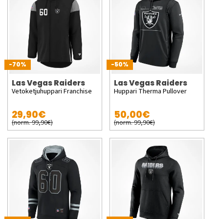
-70%
-50%
Las Vegas Raiders
Las Vegas Raiders
Vetoketjuhuppari Franchise
Huppari Therma Pullover
29,90€
50,00€
(norm. 99,90€)
(norm. 99,90€)