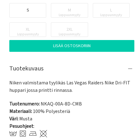
S
M
L
Loppuunmyyty
Loppuunmyyty
XL
2XL
Loppuunmyyty
Loppuunmyyty
LISÄÄ OSTOSKORIIN
Tuotekuvaus
Niken valmistama tyylikäs Las Vegas Raiders Nike Dri-FIT 
huppari jossa printti rinnassa.
Tuotenumero:
NKAQ-00A-8D-CMB
Materiaali:
100% Polyesteriä
Väri:
Musta
Pesuohjeet
: