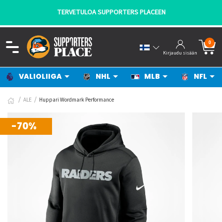
TERVETULOA SUPPORTERS PLACEEN
0
Kirjaudu sisään
VALIOLIIGA
NHL
MLB
NFL
ALE
Huppari Wordmark Performance
-70%