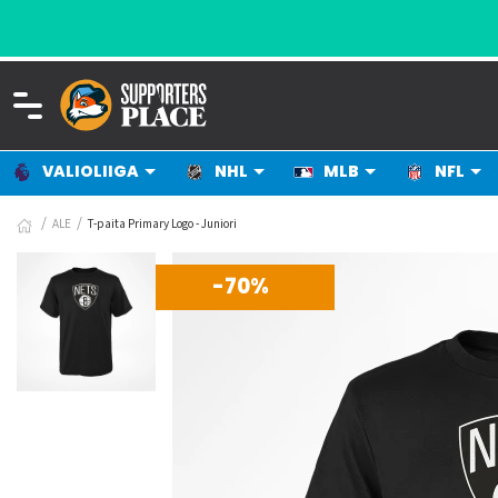
VALIOLIIGA
NHL
MLB
NFL
ALE
T-paita Primary Logo - Juniori
-70%