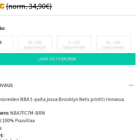
0€
(norm. 34,90€)
oko
28
M - 140
L - 152
XL - 164
Loppuunmyyty
Loppuunmyyty
Loppuunmyyty
LISÄÄ OSTOSKORIIN
uvaus
nioreiden NBA t-paita jossa Brooklyn Nets printti rinnassa.
ero:
NBA7FC7M-BRN
:
100% Puuvillaa
a
et
: