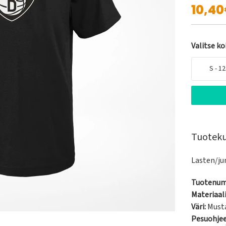
10,4
Valitse k
S - 1
Tuotek
Lasten/ju
Tuotenum
Materiaali
Väri:
Must
Pesuohje