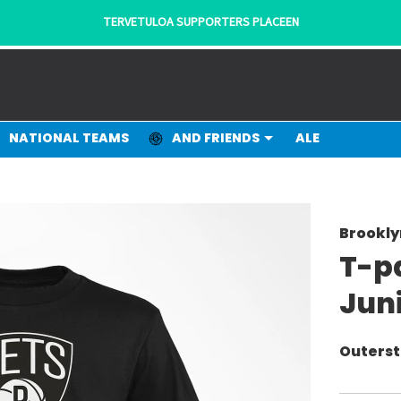
TERVETULOA SUPPORTERS PLACEEN
NATIONAL TEAMS
AND FRIENDS
ALE
Brookly
T-p
Juni
Outerst