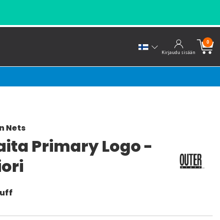
0
Kirjaudu sisään
n Nets
aita Primary Logo -
ori
uff