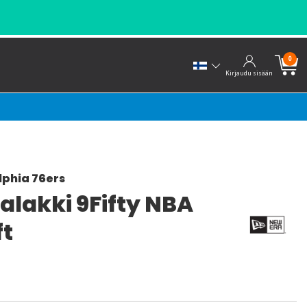
0
Kirjaudu sisään
lphia 76ers
alakki 9Fifty NBA
ft
a