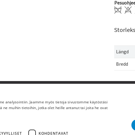
Pesuohje
Storlek
Längd
Bredd
Lisää meistä
mme analysointiin. Jaamme myös tietoja sivustomme käytöstäsi
Yritystiedot
 muihin tietoihin, jotka olet heille antanut tai joita he ovat
YVYLLISET
KOHDENTAVAT