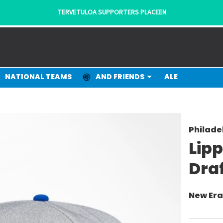
TERVETULOA SUPPORTERS PLACEEN
NATIONAL TEAMS
AND FRIENDS
ALE
Philade
Lipp
Dra
New Er