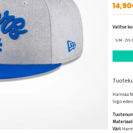
14,9
Valitse k
S/M - (55-
Tuotek
Harmaa Ne
logo edess
Tuotenum
Materiaali
Väri:
Har