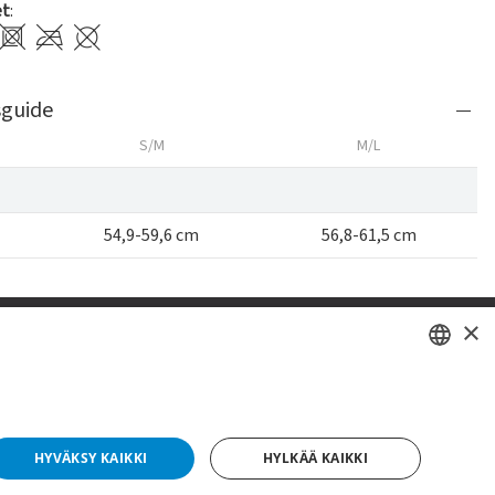
et
:
sguide
S/M
M/L
54,9-59,6 cm
56,8-61,5 cm
×
SWEDISH
FI
HYVÄKSY KAIKKI
HYLKÄÄ KAIKKI
NO