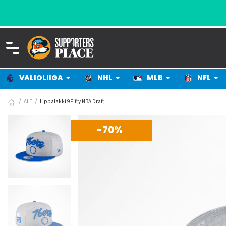
VALIOLIIGA
NHL
MLB
NFL
ALE
Lippalakki 9Fifty NBA Draft
-70%