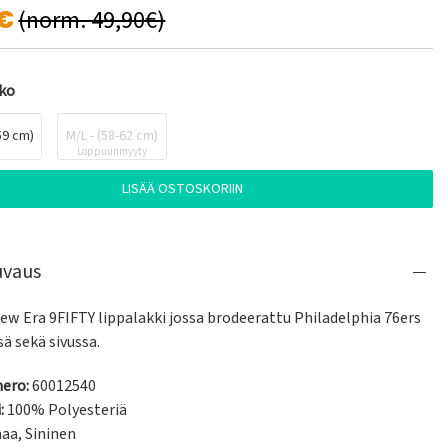
0€
(norm. 49,90€)
oko
59 cm)
M/L - (58-62 cm)
Loppuunmyyty
LISÄÄ OSTOSKORIIN
uvaus
w Era 9FIFTY lippalakki jossa brodeerattu Philadelphia 76ers 
ä sekä sivussa.
ero:
60012540
:
100% Polyesteriä
maa
,
Sininen