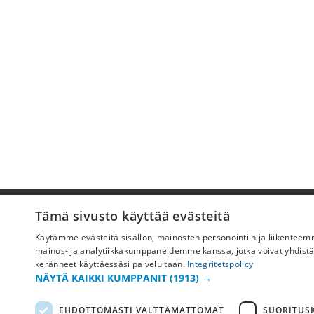
Pyydä apua
Tämä sivusto käyttää evästeitä
Käytämme evästeitä sisällön, mainosten personointiin ja liikentee
Ostoehdot
mainos- ja analytiikkakumppaneidemme kanssa, jotka voivat yhdistää ne
Maksu & toimitus
keränneet käyttäessäsi palveluitaan.
Integritetspolicy
NÄYTÄ KAIKKI KUMPPANIT
(1913) →
Palautus ja vaihto
Yleisimmät kysymykset
EHDOTTOMASTI VÄLTTÄMÄTTÖMÄT
SUORITUSK